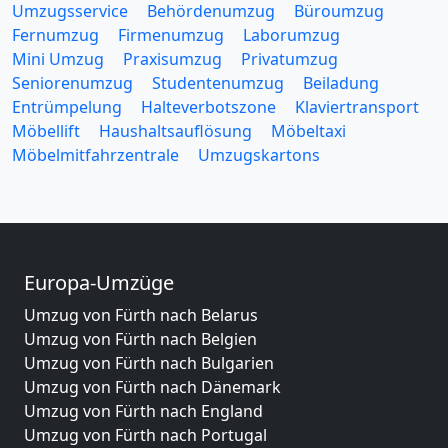
Umzugsservice
Behördenumzug
Büroumzug
Fernumzug
Firmenumzug
Laborumzug
Mini Umzug
Praxisumzug
Privatumzug
Seniorenumzug
Studentenumzug
Beiladung
Entrümpelung
Halteverbotszone
Klaviertransport
Möbellift
Haushaltsauflösung
Möbeltaxi
Möbelmitfahrzentrale
Umzugskartons
Europa-Umzüge
Umzug von Fürth nach Belarus
Umzug von Fürth nach Belgien
Umzug von Fürth nach Bulgarien
Umzug von Fürth nach Dänemark
Umzug von Fürth nach England
Umzug von Fürth nach Portugal