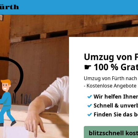
ürth
Umzug von F
☛ 100 % Gra
Umzug von Fürth nach
- Kostenlose Angebote 
✓
Wir helfen Ihne
✓
Schnell & unverb
✓
Finden Sie das 
blitzschnell ko