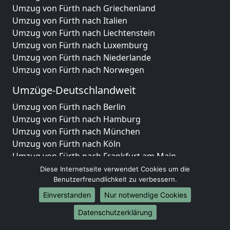
Umzug von Fürth nach Griechenland
Umzug von Fürth nach Italien
Umzug von Fürth nach Liechtenstein
Umzug von Fürth nach Luxemburg
Umzug von Fürth nach Niederlande
Umzug von Fürth nach Norwegen
Umzüge-Deutschlandweit
Umzug von Fürth nach Berlin
Umzug von Fürth nach Hamburg
Umzug von Fürth nach München
Umzug von Fürth nach Köln
Umzug von Fürth nach Frankfurt am Main
Umzug von Fürth nach Stuttgart
Diese Internetseite verwendet Cookies um die
Umzug von Fürth nach Düsseldorf
Benutzerfreundlichkeit zu verbessern.
Umzug von Fürth nach Leipzig
Einverstanden
Nur notwendige Cookies
Umzug von Fürth nach Dortmund
Datenschutzerklärung
Umzug von Fürth nach Essen
Umzug von Fürth nach Bremen