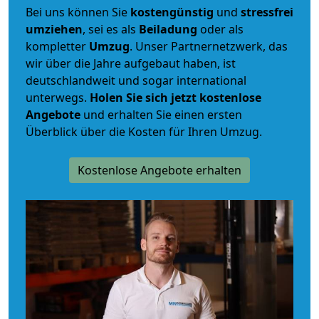
Bei uns können Sie
kostengünstig
und
stressfrei
umziehen
, sei es als
Beiladung
oder als
kompletter
Umzug
. Unser Partnernetzwerk, das
wir über die Jahre aufgebaut haben, ist
deutschlandweit und sogar international
unterwegs.
Holen Sie sich jetzt kostenlose
Angebote
und erhalten Sie einen ersten
Überblick über die Kosten für Ihren Umzug.
Kostenlose Angebote erhalten