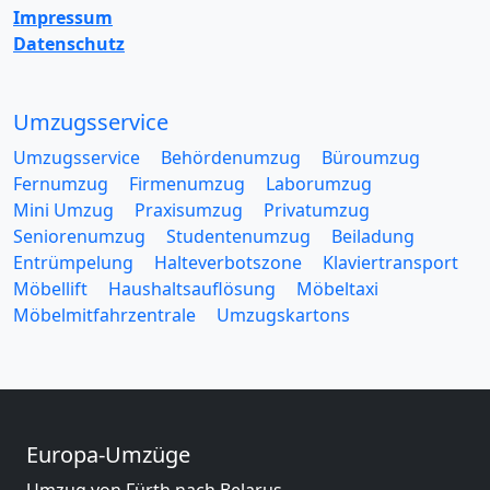
Impressum
Datenschutz
Umzugsservice
Umzugsservice
Behördenumzug
Büroumzug
Fernumzug
Firmenumzug
Laborumzug
Mini Umzug
Praxisumzug
Privatumzug
Seniorenumzug
Studentenumzug
Beiladung
Entrümpelung
Halteverbotszone
Klaviertransport
Möbellift
Haushaltsauflösung
Möbeltaxi
Möbelmitfahrzentrale
Umzugskartons
Europa-Umzüge
Umzug von Fürth nach Belarus