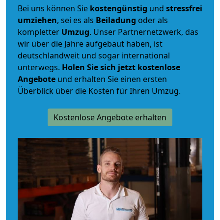
Bei uns können Sie
kostengünstig
und
stressfrei
umziehen
, sei es als
Beiladung
oder als
kompletter
Umzug
. Unser Partnernetzwerk, das
wir über die Jahre aufgebaut haben, ist
deutschlandweit und sogar international
unterwegs.
Holen Sie sich jetzt kostenlose
Angebote
und erhalten Sie einen ersten
Überblick über die Kosten für Ihren Umzug.
Kostenlose Angebote erhalten