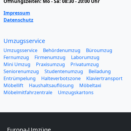
Öffnungszeiten:
Mo - Sa: 08:30 - 20:00 Uhr
Impressum
Datenschutz
Umzugsservice
Umzugsservice
Behördenumzug
Büroumzug
Fernumzug
Firmenumzug
Laborumzug
Mini Umzug
Praxisumzug
Privatumzug
Seniorenumzug
Studentenumzug
Beiladung
Entrümpelung
Halteverbotszone
Klaviertransport
Möbellift
Haushaltsauflösung
Möbeltaxi
Möbelmitfahrzentrale
Umzugskartons
Europa-Umzüge