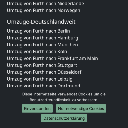
Umzug von Fürth nach Niederlande
Umzug von Fürth nach Norwegen
Umzüge-Deutschlandweit
Umzug von Fürth nach Berlin
Umzug von Fürth nach Hamburg
Umzug von Fürth nach München
Umzug von Fürth nach Köln
Umzug von Fürth nach Frankfurt am Main
Umzug von Fürth nach Stuttgart
Umzug von Fürth nach Düsseldorf
Umzug von Fürth nach Leipzig
Umzug von Fürth nach Dortmund
Umzug von Fürth nach Essen
Diese Internetseite verwendet Cookies um die
Umzug von Fürth nach Bremen
Benutzerfreundlichkeit zu verbessern.
Umzug von Fürth nach Dresden
Einverstanden
Nur notwendige Cookies
Umzug von Fürth nach Hannover
Datenschutzerklärung
Umzug von Fürth nach Nürnberg
Umzug von Fürth nach Duisburg