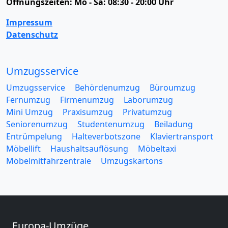
Öffnungszeiten:
Mo - Sa: 08:30 - 20:00 Uhr
Impressum
Datenschutz
Umzugsservice
Umzugsservice
Behördenumzug
Büroumzug
Fernumzug
Firmenumzug
Laborumzug
Mini Umzug
Praxisumzug
Privatumzug
Seniorenumzug
Studentenumzug
Beiladung
Entrümpelung
Halteverbotszone
Klaviertransport
Möbellift
Haushaltsauflösung
Möbeltaxi
Möbelmitfahrzentrale
Umzugskartons
Europa-Umzüge