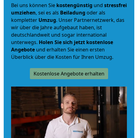
Bei uns können Sie
kostengünstig
und
stressfrei
umziehen
, sei es als
Beiladung
oder als
kompletter
Umzug
. Unser Partnernetzwerk, das
wir über die Jahre aufgebaut haben, ist
deutschlandweit und sogar international
unterwegs.
Holen Sie sich jetzt kostenlose
Angebote
und erhalten Sie einen ersten
Überblick über die Kosten für Ihren Umzug.
Kostenlose Angebote erhalten