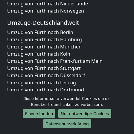
Umzug von Fürth nach Niederlande
Umzug von Fürth nach Norwegen
Umzüge-Deutschlandweit
Umzug von Fürth nach Berlin
Umzug von Fürth nach Hamburg
Umzug von Fürth nach München
Umzug von Fürth nach Köln
Umzug von Fürth nach Frankfurt am Main
Umzug von Fürth nach Stuttgart
Umzug von Fürth nach Düsseldorf
Umzug von Fürth nach Leipzig
Umzug von Fürth nach Dortmund
Umzug von Fürth nach Essen
Diese Internetseite verwendet Cookies um die
Umzug von Fürth nach Bremen
Benutzerfreundlichkeit zu verbessern.
Umzug von Fürth nach Dresden
Einverstanden
Nur notwendige Cookies
Umzug von Fürth nach Hannover
Datenschutzerklärung
Umzug von Fürth nach Nürnberg
Umzug von Fürth nach Duisburg