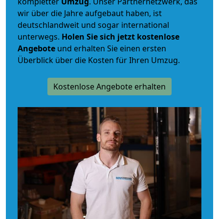
kompletter
Umzug
. Unser Partnernetzwerk, das
wir über die Jahre aufgebaut haben, ist
deutschlandweit und sogar international
unterwegs.
Holen Sie sich jetzt kostenlose
Angebote
und erhalten Sie einen ersten
Überblick über die Kosten für Ihren Umzug.
Kostenlose Angebote erhalten