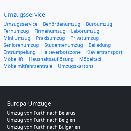
Umzugsservice
Umzugsservice
Behördenumzug
Büroumzug
Fernumzug
Firmenumzug
Laborumzug
Mini Umzug
Praxisumzug
Privatumzug
Seniorenumzug
Studentenumzug
Beiladung
Entrümpelung
Halteverbotszone
Klaviertransport
Möbellift
Haushaltsauflösung
Möbeltaxi
Möbelmitfahrzentrale
Umzugskartons
Europa-Umzüge
Umzug von Fürth nach Belarus
Umzug von Fürth nach Belgien
Umzug von Fürth nach Bulgarien