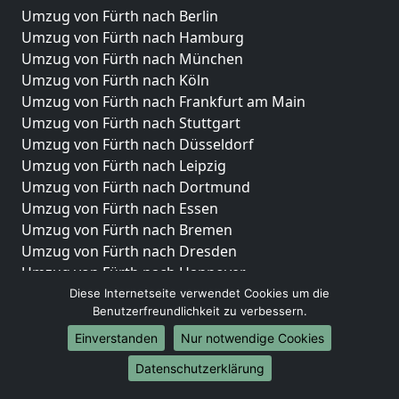
Umzug von Fürth nach Berlin
Umzug von Fürth nach Hamburg
Umzug von Fürth nach München
Umzug von Fürth nach Köln
Umzug von Fürth nach Frankfurt am Main
Umzug von Fürth nach Stuttgart
Umzug von Fürth nach Düsseldorf
Umzug von Fürth nach Leipzig
Umzug von Fürth nach Dortmund
Umzug von Fürth nach Essen
Umzug von Fürth nach Bremen
Umzug von Fürth nach Dresden
Umzug von Fürth nach Hannover
Umzug von Fürth nach Nürnberg
Diese Internetseite verwendet Cookies um die
Benutzerfreundlichkeit zu verbessern.
Umzug von Fürth nach Duisburg
Umzug von Fürth nach Bochum
Einverstanden
Nur notwendige Cookies
Umzug von Fürth nach Wuppertal
Datenschutzerklärung
Umzug von Fürth nach Bielefeld