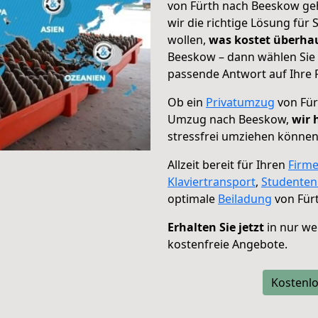
von Fürth nach Beeskow geh
wir die richtige Lösung für
wollen,
was kostet überh
Beeskow – dann wählen Sie 
passende Antwort auf Ihre 
Ob ein
Privatumzug
von Für
Umzug nach Beeskow,
wir 
stressfrei umziehen können
Allzeit bereit für Ihren
Firm
Klaviertransport
,
Studente
optimale
Beiladung
von Für
Erhalten Sie jetzt
in nur we
kostenfreie Angebote.
Kostenlo