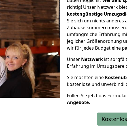
dabei möglichst
viel Geld 
richtig! Unser Netzwerk bi
kostengünstige Umzugsdi
Sie sich um nichts anderes 
Zuhause kümmern müssen. W
umfangreiche Erfahrung mi
jeglicher Größenordnung u
wir für jedes Budget eine 
Unser
Netzwerk
ist sorgfäl
Erfahrung im Umzugsberei
Sie möchten eine
Kostenüb
kostenlose und unverbindli
Füllen Sie jetzt das Formula
Angebote.
Kostenlos