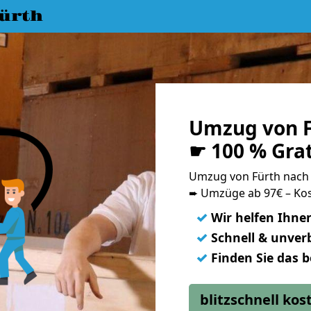
ürth
Umzug von F
☛ 100 % Gra
Umzug von Fürth nac
➨ Umzüge ab 97€ – Kos
✓
Wir helfen Ihne
✓
Schnell & unverb
✓
Finden Sie das 
blitzschnell ko