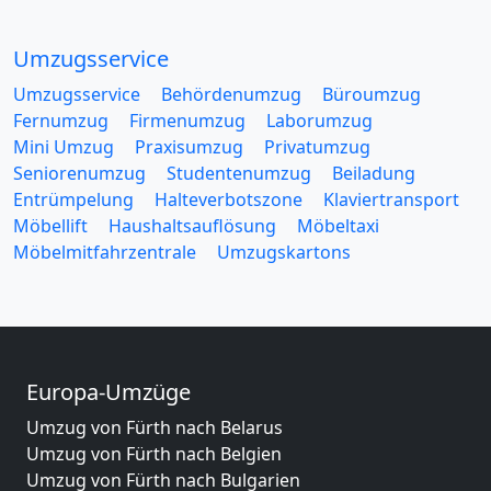
Umzugsservice
Umzugsservice
Behördenumzug
Büroumzug
Fernumzug
Firmenumzug
Laborumzug
Mini Umzug
Praxisumzug
Privatumzug
Seniorenumzug
Studentenumzug
Beiladung
Entrümpelung
Halteverbotszone
Klaviertransport
Möbellift
Haushaltsauflösung
Möbeltaxi
Möbelmitfahrzentrale
Umzugskartons
Europa-Umzüge
Umzug von Fürth nach Belarus
Umzug von Fürth nach Belgien
Umzug von Fürth nach Bulgarien