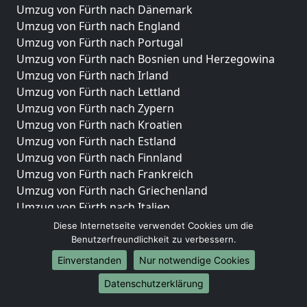
Umzug von Fürth nach Dänemark
Umzug von Fürth nach England
Umzug von Fürth nach Portugal
Umzug von Fürth nach Bosnien und Herzegowina
Umzug von Fürth nach Irland
Umzug von Fürth nach Lettland
Umzug von Fürth nach Zypern
Umzug von Fürth nach Kroatien
Umzug von Fürth nach Estland
Umzug von Fürth nach Finnland
Umzug von Fürth nach Frankreich
Umzug von Fürth nach Griechenland
Umzug von Fürth nach Italien
Umzug von Fürth nach Liechtenstein
Diese Internetseite verwendet Cookies um die
Umzug von Fürth nach Luxemburg
Benutzerfreundlichkeit zu verbessern.
Umzug von Fürth nach Niederlande
Einverstanden
Nur notwendige Cookies
Umzug von Fürth nach Norwegen
Datenschutzerklärung
Umzüge-Deutschlandweit