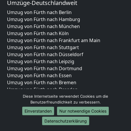
Umzüge-Deutschlandweit
Umzug von Fürth nach Berlin
Umzug von Fürth nach Hamburg
Umzug von Fürth nach München
Umzug von Fürth nach Köln
Umzug von Fürth nach Frankfurt am Main
Umzug von Fürth nach Stuttgart
Umzug von Fürth nach Düsseldorf
Umzug von Fürth nach Leipzig
Umzug von Fürth nach Dortmund
Umzug von Fürth nach Essen
Umzug von Fürth nach Bremen
Umzug von Fürth nach Dresden
Umzug von Fürth nach Hannover
Diese Internetseite verwendet Cookies um die
Benutzerfreundlichkeit zu verbessern.
Umzug von Fürth nach Nürnberg
Umzug von Fürth nach Duisburg
Einverstanden
Nur notwendige Cookies
Umzug von Fürth nach Bochum
Datenschutzerklärung
Umzug von Fürth nach Wuppertal