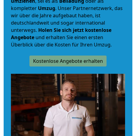
umziehen
, sei es als
Beiladung
oder als
kompletter
Umzug
. Unser Partnernetzwerk, das
wir über die Jahre aufgebaut haben, ist
deutschlandweit und sogar international
unterwegs.
Holen Sie sich jetzt kostenlose
Angebote
und erhalten Sie einen ersten
Überblick über die Kosten für Ihren Umzug.
Kostenlose Angebote erhalten