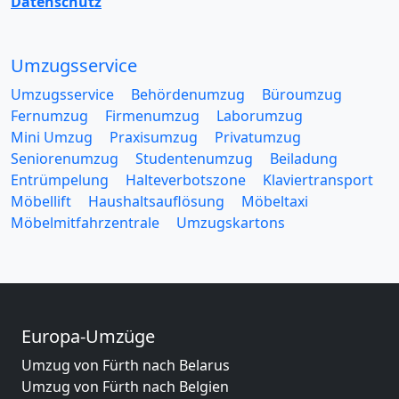
Datenschutz
Umzugsservice
Umzugsservice
Behördenumzug
Büroumzug
Fernumzug
Firmenumzug
Laborumzug
Mini Umzug
Praxisumzug
Privatumzug
Seniorenumzug
Studentenumzug
Beiladung
Entrümpelung
Halteverbotszone
Klaviertransport
Möbellift
Haushaltsauflösung
Möbeltaxi
Möbelmitfahrzentrale
Umzugskartons
Europa-Umzüge
Umzug von Fürth nach Belarus
Umzug von Fürth nach Belgien