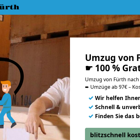
ürth
Umzug von F
☛ 100 % Gra
Umzug von Fürth nach
➨ Umzüge ab 97€ – Kos
✓
Wir helfen Ihne
✓
Schnell & unverb
✓
Finden Sie das 
blitzschnell ko