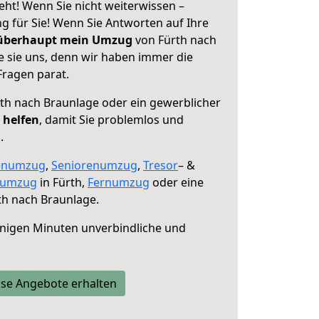
ht! Wenn Sie nicht weiterwissen –
ng für Sie! Wenn Sie Antworten auf Ihre
 überhaupt mein Umzug
von Fürth nach
e sie uns, denn wir haben immer die
Fragen parat.
th nach Braunlage oder ein gewerblicher
 helfen
, damit Sie problemlos und
.
enumzug
,
Seniorenumzug
,
Tresor
– &
numzug
in Fürth,
Fernumzug
oder eine
th nach Braunlage.
nigen Minuten unverbindliche und
se Angebote erhalten