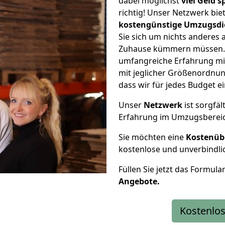
dabei möglichst
viel Geld 
richtig! Unser Netzwerk bi
kostengünstige Umzugsdi
Sie sich um nichts anderes 
Zuhause kümmern müssen. W
umfangreiche Erfahrung m
mit jeglicher Größenordnun
dass wir für jedes Budget 
Unser
Netzwerk
ist sorgfäl
Erfahrung im Umzugsberei
Sie möchten eine
Kostenüb
kostenlose und unverbindli
Füllen Sie jetzt das Formula
Angebote.
Kostenlos