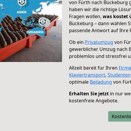
von Fürth nach Bückeburg g
haben wir die richtige Lösu
Fragen wollen,
was kostet
Bückeburg – dann wählen Si
passende Antwort auf Ihre 
Ob ein
Privatumzug
von Für
gewerblicher Umzug nach 
problemlos und stressfrei 
Allzeit bereit für Ihren
Firm
Klaviertransport
,
Studente
optimale
Beiladung
von Für
Erhalten Sie jetzt
in nur we
kostenfreie Angebote.
Kostenlo