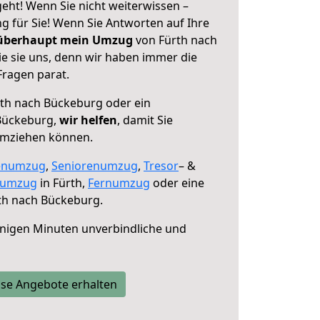
eht! Wenn Sie nicht weiterwissen –
ng für Sie! Wenn Sie Antworten auf Ihre
 überhaupt mein Umzug
von Fürth nach
e sie uns, denn wir haben immer die
Fragen parat.
th nach Bückeburg oder ein
Bückeburg,
wir helfen
, damit Sie
umziehen können.
enumzug
,
Seniorenumzug
,
Tresor
– &
numzug
in Fürth,
Fernumzug
oder eine
th nach Bückeburg.
nigen Minuten unverbindliche und
se Angebote erhalten