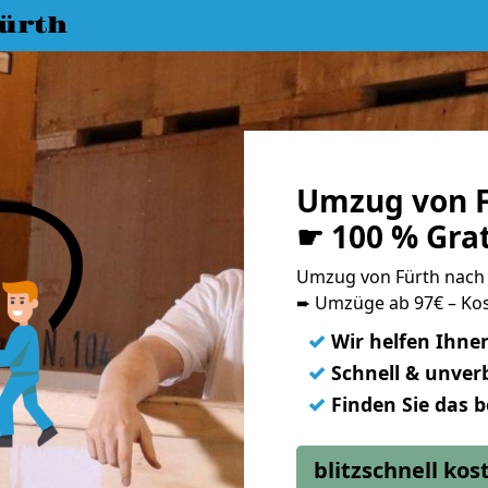
ürth
Umzug von F
☛ 100 % Gra
Umzug von Fürth nach
➨ Umzüge ab 97€ – Kos
✓
Wir helfen Ihne
✓
Schnell & unverb
✓
Finden Sie das 
blitzschnell ko