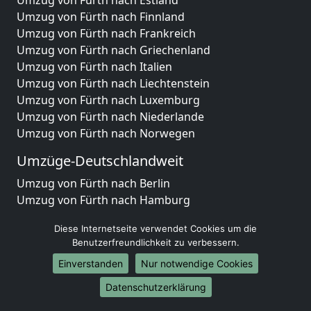
Umzug von Fürth nach Finnland
Umzug von Fürth nach Frankreich
Umzug von Fürth nach Griechenland
Umzug von Fürth nach Italien
Umzug von Fürth nach Liechtenstein
Umzug von Fürth nach Luxemburg
Umzug von Fürth nach Niederlande
Umzug von Fürth nach Norwegen
Umzüge-Deutschlandweit
Umzug von Fürth nach Berlin
Umzug von Fürth nach Hamburg
Umzug von Fürth nach München
Diese Internetseite verwendet Cookies um die
Umzug von Fürth nach Köln
Benutzerfreundlichkeit zu verbessern.
Umzug von Fürth nach Frankfurt am Main
Einverstanden
Nur notwendige Cookies
Umzug von Fürth nach Stuttgart
Umzug von Fürth nach Düsseldorf
Datenschutzerklärung
Umzug von Fürth nach Leipzig