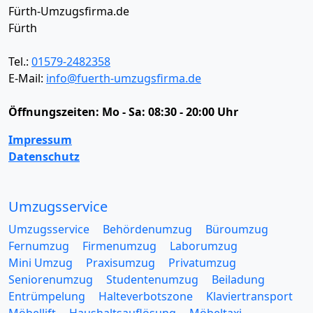
Fürth-Umzugsfirma.de
Fürth
Tel.:
01579-2482358
E-Mail:
info@fuerth-umzugsfirma.de
Öffnungszeiten:
Mo - Sa: 08:30 - 20:00 Uhr
Impressum
Datenschutz
Umzugsservice
Umzugsservice
Behördenumzug
Büroumzug
Fernumzug
Firmenumzug
Laborumzug
Mini Umzug
Praxisumzug
Privatumzug
Seniorenumzug
Studentenumzug
Beiladung
Entrümpelung
Halteverbotszone
Klaviertransport
Möbellift
Haushaltsauflösung
Möbeltaxi