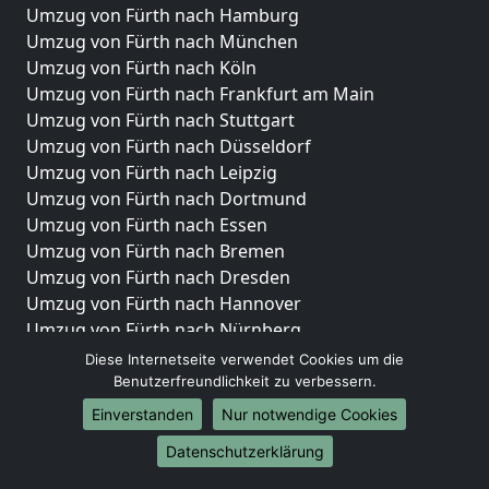
Umzug von Fürth nach Hamburg
Umzug von Fürth nach München
Umzug von Fürth nach Köln
Umzug von Fürth nach Frankfurt am Main
Umzug von Fürth nach Stuttgart
Umzug von Fürth nach Düsseldorf
Umzug von Fürth nach Leipzig
Umzug von Fürth nach Dortmund
Umzug von Fürth nach Essen
Umzug von Fürth nach Bremen
Umzug von Fürth nach Dresden
Umzug von Fürth nach Hannover
Umzug von Fürth nach Nürnberg
Umzug von Fürth nach Duisburg
Diese Internetseite verwendet Cookies um die
Umzug von Fürth nach Bochum
Benutzerfreundlichkeit zu verbessern.
Umzug von Fürth nach Wuppertal
Einverstanden
Nur notwendige Cookies
Umzug von Fürth nach Bielefeld
Datenschutzerklärung
Umzug von Fürth nach Bonn
Umzug von Fürth nach Münster