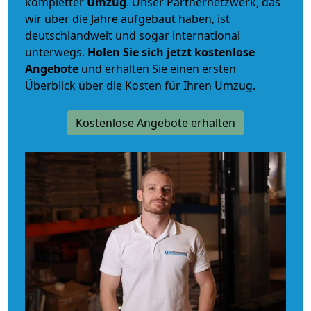
kompletter
Umzug
. Unser Partnernetzwerk, das
wir über die Jahre aufgebaut haben, ist
deutschlandweit und sogar international
unterwegs.
Holen Sie sich jetzt kostenlose
Angebote
und erhalten Sie einen ersten
Überblick über die Kosten für Ihren Umzug.
Kostenlose Angebote erhalten