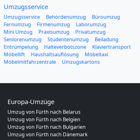
Umzugsservice
Umzugsservice
Behördenumzug
Büroumzug
Fernumzug
Firmenumzug
Laborumzug
Mini Umzug
Praxisumzug
Privatumzug
Seniorenumzug
Studentenumzug
Beiladung
Entrümpelung
Halteverbotszone
Klaviertransport
Möbellift
Haushaltsauflösung
Möbeltaxi
Möbelmitfahrzentrale
Umzugskartons
Europa-Umzüge
Umzug von Fürth nach Belarus
Umzug von Fürth nach Belgien
Umzug von Fürth nach Bulgarien
Umzug von Fürth nach Dänemark