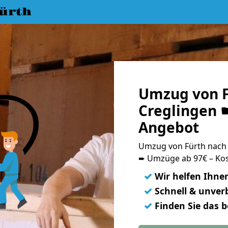
ürth
Umzug von F
Creglingen ☛
Angebot
Umzug von Fürth nach
➨ Umzüge ab 97€ – Kos
✓
Wir helfen Ihne
✓
Schnell & unverb
✓
Finden Sie das 