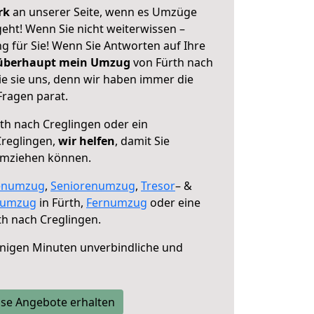
erk
an unserer Seite, wenn es Umzüge
eht! Wenn Sie nicht weiterwissen –
ng für Sie! Wenn Sie Antworten auf Ihre
 überhaupt mein Umzug
von Fürth nach
ie sie uns, denn wir haben immer die
Fragen parat.
th nach Creglingen oder ein
reglingen,
wir helfen
, damit Sie
umziehen können.
enumzug
,
Seniorenumzug
,
Tresor
– &
numzug
in Fürth,
Fernumzug
oder eine
h nach Creglingen.
nigen Minuten unverbindliche und
se Angebote erhalten