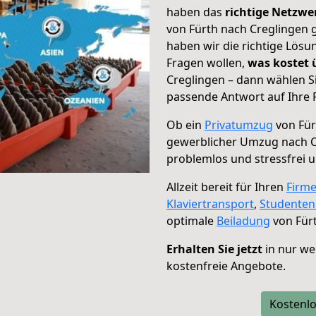
haben das
richtige Netzw
von Fürth nach Creglingen g
haben wir die richtige Lösu
Fragen wollen,
was kostet
Creglingen – dann wählen S
passende Antwort auf Ihre 
Ob ein
Privatumzug
von Für
gewerblicher Umzug nach C
problemlos und stressfrei 
Allzeit bereit für Ihren
Firm
Klaviertransport
,
Studente
optimale
Beiladung
von Fürt
Erhalten Sie jetzt
in nur we
kostenfreie Angebote.
Kostenlo