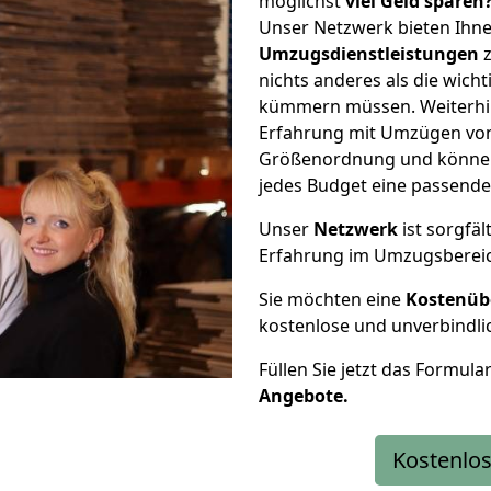
möglichst
viel Geld sparen
Unser Netzwerk bieten Ihn
Umzugsdienstleistungen
z
nichts anderes als die wic
kümmern müssen. Weiterhin
Erfahrung mit Umzügen von 
Größenordnung und können 
jedes Budget eine passende
Unser
Netzwerk
ist sorgfäl
Erfahrung im Umzugsberei
Sie möchten eine
Kostenüb
kostenlose und unverbindli
Füllen Sie jetzt das Formula
Angebote.
Kostenlos