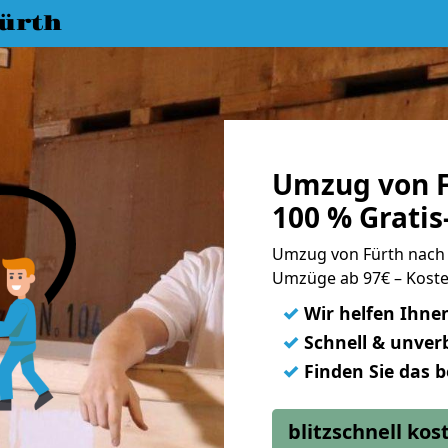
ürth
Umzug von F
100 % Grati
Umzug von Fürth nach
Umzüge ab 97€ – Koste
✓
Wir helfen Ihne
✓
Schnell & unverb
✓
Finden Sie das 
blitzschnell ko