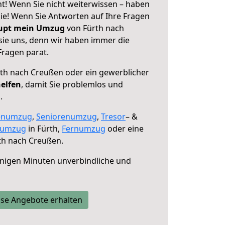
t! Wenn Sie nicht weiterwissen – haben
 Sie! Wenn Sie Antworten auf Ihre Fragen
aupt mein Umzug
von Fürth nach
sie uns, denn wir haben immer die
Fragen parat.
th nach Creußen oder ein gewerblicher
helfen
, damit Sie problemlos und
.
enumzug
,
Seniorenumzug
,
Tresor
– &
numzug
in Fürth,
Fernumzug
oder eine
th nach Creußen.
nigen Minuten unverbindliche und
se Angebote erhalten