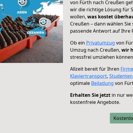
von Fürth nach Creußen geh
wir die richtige Lösung für
wollen,
was kostet überh
Creußen – dann wählen Sie 
passende Antwort auf Ihre 
Ob ein
Privatumzug
von Für
Umzug nach Creußen,
wir 
stressfrei umziehen können
Allzeit bereit für Ihren
Firm
Klaviertransport
,
Studente
optimale
Beiladung
von Für
Erhalten Sie jetzt
in nur we
kostenfreie Angebote.
Kostenlo