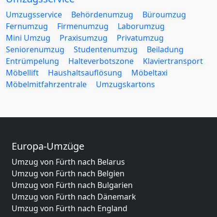
Umzugsservice
Behördenumzug
Büroumzug
Fernumzug
Firmenumzug
Laborumzug
Mini Umzug
Praxisumzug
Privatumzug
Seniorenumzug
Studentenumzug
Beiladung
Entrümpelung
Halteverbotszone
Klaviertransport
Möbellift
Haushaltsauflösung
Möbeltaxi
Möbelmitfahrzentrale
Umzugskartons
Europa-Umzüge
Umzug von Fürth nach Belarus
Umzug von Fürth nach Belgien
Umzug von Fürth nach Bulgarien
Umzug von Fürth nach Dänemark
Umzug von Fürth nach England