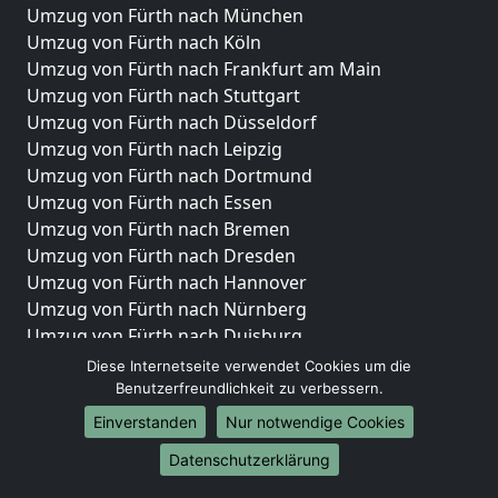
Umzug von Fürth nach München
Umzug von Fürth nach Köln
Umzug von Fürth nach Frankfurt am Main
Umzug von Fürth nach Stuttgart
Umzug von Fürth nach Düsseldorf
Umzug von Fürth nach Leipzig
Umzug von Fürth nach Dortmund
Umzug von Fürth nach Essen
Umzug von Fürth nach Bremen
Umzug von Fürth nach Dresden
Umzug von Fürth nach Hannover
Umzug von Fürth nach Nürnberg
Umzug von Fürth nach Duisburg
Umzug von Fürth nach Bochum
Diese Internetseite verwendet Cookies um die
Umzug von Fürth nach Wuppertal
Benutzerfreundlichkeit zu verbessern.
Umzug von Fürth nach Bielefeld
Einverstanden
Nur notwendige Cookies
Umzug von Fürth nach Bonn
Datenschutzerklärung
Umzug von Fürth nach Münster