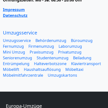
Impressum
Datenschutz
Umzugsservice
Umzugsservice
Behördenumzug
Büroumzug
Fernumzug
Firmenumzug
Laborumzug
Mini Umzug
Praxisumzug
Privatumzug
Seniorenumzug
Studentenumzug
Beiladung
Entrümpelung
Halteverbotszone
Klaviertransport
Möbellift
Haushaltsauflösung
Möbeltaxi
Möbelmitfahrzentrale
Umzugskartons
Europa-Umzüge