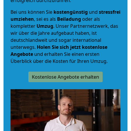
erfolgreich durchzuführen.
Bei uns können Sie
kostengünstig
und
stressfrei
umziehen
, sei es als
Beiladung
oder als
kompletter
Umzug
. Unser Partnernetzwerk, das
wir über die Jahre aufgebaut haben, ist
deutschlandweit und sogar international
unterwegs.
Holen Sie sich jetzt kostenlose
Angebote
und erhalten Sie einen ersten
Überblick über die Kosten für Ihren Umzug.
Kostenlose Angebote erhalten