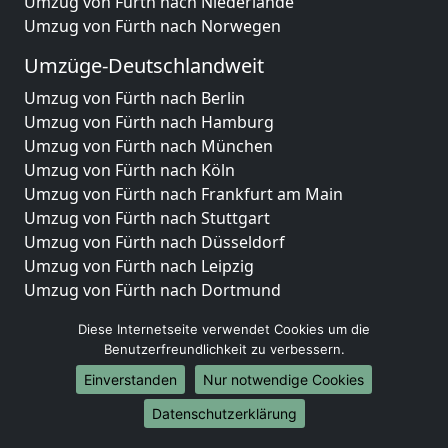
Umzug von Fürth nach Niederlande
Umzug von Fürth nach Norwegen
Umzüge-Deutschlandweit
Umzug von Fürth nach Berlin
Umzug von Fürth nach Hamburg
Umzug von Fürth nach München
Umzug von Fürth nach Köln
Umzug von Fürth nach Frankfurt am Main
Umzug von Fürth nach Stuttgart
Umzug von Fürth nach Düsseldorf
Umzug von Fürth nach Leipzig
Umzug von Fürth nach Dortmund
Umzug von Fürth nach Essen
Diese Internetseite verwendet Cookies um die
Umzug von Fürth nach Bremen
Benutzerfreundlichkeit zu verbessern.
Umzug von Fürth nach Dresden
Einverstanden
Nur notwendige Cookies
Umzug von Fürth nach Hannover
Umzug von Fürth nach Nürnberg
Datenschutzerklärung
Umzug von Fürth nach Duisburg