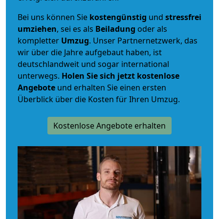
Bei uns können Sie
kostengünstig
und
stressfrei
umziehen
, sei es als
Beiladung
oder als
kompletter
Umzug
. Unser Partnernetzwerk, das
wir über die Jahre aufgebaut haben, ist
deutschlandweit und sogar international
unterwegs.
Holen Sie sich jetzt kostenlose
Angebote
und erhalten Sie einen ersten
Überblick über die Kosten für Ihren Umzug.
Kostenlose Angebote erhalten