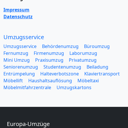
Impressum
Datenschutz
Umzugsservice
Umzugsservice
Behördenumzug
Büroumzug
Fernumzug
Firmenumzug
Laborumzug
Mini Umzug
Praxisumzug
Privatumzug
Seniorenumzug
Studentenumzug
Beiladung
Entrümpelung
Halteverbotszone
Klaviertransport
Möbellift
Haushaltsauflösung
Möbeltaxi
Möbelmitfahrzentrale
Umzugskartons
Europa-Umzüge