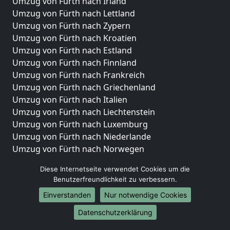
Umzug von Fürth nach Irland
Umzug von Fürth nach Lettland
Umzug von Fürth nach Zypern
Umzug von Fürth nach Kroatien
Umzug von Fürth nach Estland
Umzug von Fürth nach Finnland
Umzug von Fürth nach Frankreich
Umzug von Fürth nach Griechenland
Umzug von Fürth nach Italien
Umzug von Fürth nach Liechtenstein
Umzug von Fürth nach Luxemburg
Umzug von Fürth nach Niederlande
Umzug von Fürth nach Norwegen
Umzüge-Deutschlandweit
Diese Internetseite verwendet Cookies um die
Benutzerfreundlichkeit zu verbessern.
Umzug von Fürth nach Berlin
Einverstanden
Nur notwendige Cookies
Umzug von Fürth nach Hamburg
Umzug von Fürth nach München
Datenschutzerklärung
Umzug von Fürth nach Köln