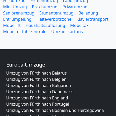
Fernumzug
Firmenumzug
Laborumzug
Mini Umzug
Praxisumzug
Privatumzug
Seniorenumzug
Studentenumzug
Beiladung
Entrümpelung
Halteverbotszone
Klaviertransport
Möbellift
Haushaltsauflösung
Möbeltaxi
Möbelmitfahrzentrale
Umzugskartons
Europa-Umzüge
Umzug von Fürth nach Belarus
Umzug von Fürth nach Belgien
Umzug von Fürth nach Bulgarien
Umzug von Fürth nach Dänemark
Umzug von Fürth nach England
Umzug von Fürth nach Portugal
Umzug von Fürth nach Bosnien und Herzegowina