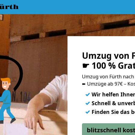
ürth
Umzug von F
☛ 100 % Gra
Umzug von Fürth nach
➨ Umzüge ab 97€ – Kos
✓
Wir helfen Ihne
✓
Schnell & unverb
✓
Finden Sie das 
blitzschnell ko