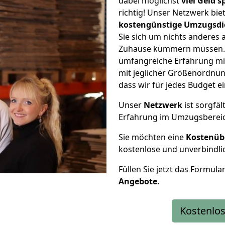
dabei möglichst
viel Geld 
richtig! Unser Netzwerk bi
kostengünstige Umzugsdi
Sie sich um nichts anderes 
Zuhause kümmern müssen. W
umfangreiche Erfahrung m
mit jeglicher Größenordnun
dass wir für jedes Budget 
Unser
Netzwerk
ist sorgfäl
Erfahrung im Umzugsberei
Sie möchten eine
Kostenüb
kostenlose und unverbindli
Füllen Sie jetzt das Formula
Angebote.
Kostenlos