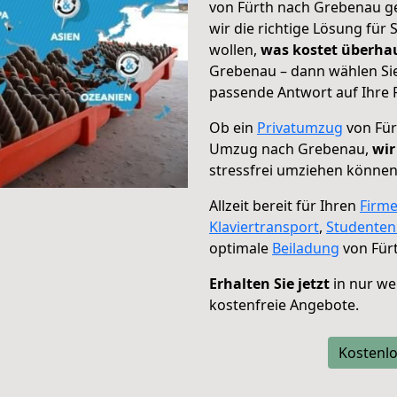
von Fürth nach Grebenau ge
wir die richtige Lösung für
wollen,
was kostet überh
Grebenau – dann wählen Sie
passende Antwort auf Ihre 
Ob ein
Privatumzug
von Für
Umzug nach Grebenau,
wir
stressfrei umziehen können
Allzeit bereit für Ihren
Firm
Klaviertransport
,
Studente
optimale
Beiladung
von Für
Erhalten Sie jetzt
in nur we
kostenfreie Angebote.
Kostenlo