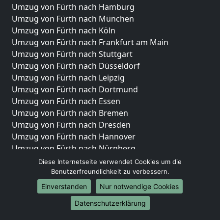
Umzug von Fürth nach Hamburg
Umzug von Fürth nach München
Umzug von Fürth nach Köln
Umzug von Fürth nach Frankfurt am Main
Umzug von Fürth nach Stuttgart
Umzug von Fürth nach Düsseldorf
Umzug von Fürth nach Leipzig
Umzug von Fürth nach Dortmund
Umzug von Fürth nach Essen
Umzug von Fürth nach Bremen
Umzug von Fürth nach Dresden
Umzug von Fürth nach Hannover
Umzug von Fürth nach Nürnberg
Umzug von Fürth nach Duisburg
Diese Internetseite verwendet Cookies um die
Umzug von Fürth nach Bochum
Benutzerfreundlichkeit zu verbessern.
Umzug von Fürth nach Wuppertal
Einverstanden
Nur notwendige Cookies
Umzug von Fürth nach Bielefeld
Datenschutzerklärung
Umzug von Fürth nach Bonn
Umzug von Fürth nach Münster