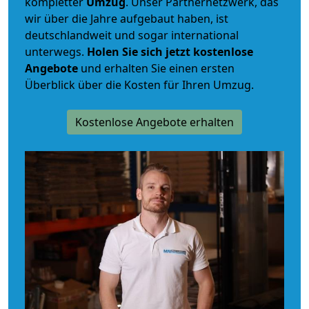
kompletter
Umzug
. Unser Partnernetzwerk, das
wir über die Jahre aufgebaut haben, ist
deutschlandweit und sogar international
unterwegs.
Holen Sie sich jetzt kostenlose
Angebote
und erhalten Sie einen ersten
Überblick über die Kosten für Ihren Umzug.
Kostenlose Angebote erhalten