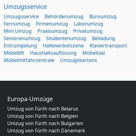
Umzugsservice
Umzugsservice
Behördenumzug
Büroumzug
Fernumzug
Firmenumzug
Laborumzug
Mini Umzug
Praxisumzug
Privatumzug
Seniorenumzug
Studentenumzug
Beiladung
Entrümpelung
Halteverbotszone
Klaviertransport
Möbellift
Haushaltsauflösung
Möbeltaxi
Möbelmitfahrzentrale
Umzugskartons
Europa-Umzüge
Umzug von Fürth nach Belarus
Umzug von Fürth nach Belgien
Umzug von Fürth nach Bulgarien
Umzug von Fürth nach Dänemark