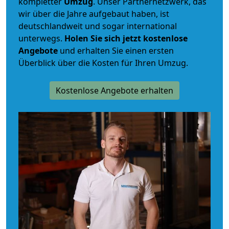
kompletter
Umzug
. Unser Partnernetzwerk, das
wir über die Jahre aufgebaut haben, ist
deutschlandweit und sogar international
unterwegs.
Holen Sie sich jetzt kostenlose
Angebote
und erhalten Sie einen ersten
Überblick über die Kosten für Ihren Umzug.
Kostenlose Angebote erhalten