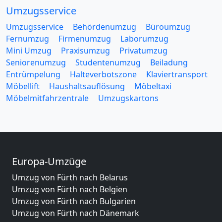
Umzugsservice
Umzugsservice
Behördenumzug
Büroumzug
Fernumzug
Firmenumzug
Laborumzug
Mini Umzug
Praxisumzug
Privatumzug
Seniorenumzug
Studentenumzug
Beiladung
Entrümpelung
Halteverbotszone
Klaviertransport
Möbellift
Haushaltsauflösung
Möbeltaxi
Möbelmitfahrzentrale
Umzugskartons
Europa-Umzüge
Umzug von Fürth nach Belarus
Umzug von Fürth nach Belgien
Umzug von Fürth nach Bulgarien
Umzug von Fürth nach Dänemark