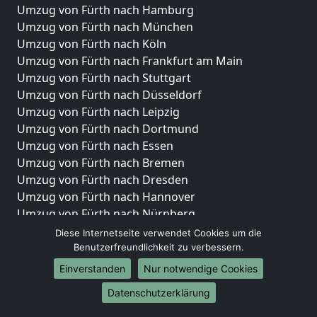
Umzug von Fürth nach Hamburg
Umzug von Fürth nach München
Umzug von Fürth nach Köln
Umzug von Fürth nach Frankfurt am Main
Umzug von Fürth nach Stuttgart
Umzug von Fürth nach Düsseldorf
Umzug von Fürth nach Leipzig
Umzug von Fürth nach Dortmund
Umzug von Fürth nach Essen
Umzug von Fürth nach Bremen
Umzug von Fürth nach Dresden
Umzug von Fürth nach Hannover
Umzug von Fürth nach Nürnberg
Umzug von Fürth nach Duisburg
Diese Internetseite verwendet Cookies um die
Umzug von Fürth nach Bochum
Benutzerfreundlichkeit zu verbessern.
Umzug von Fürth nach Wuppertal
Einverstanden
Nur notwendige Cookies
Umzug von Fürth nach Bielefeld
Datenschutzerklärung
Umzug von Fürth nach Bonn
Umzug von Fürth nach Münster