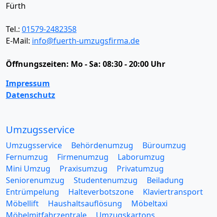
Fürth
Tel.:
01579-2482358
E-Mail:
info@fuerth-umzugsfirma.de
Öffnungszeiten:
Mo - Sa: 08:30 - 20:00 Uhr
Impressum
Datenschutz
Umzugsservice
Umzugsservice
Behördenumzug
Büroumzug
Fernumzug
Firmenumzug
Laborumzug
Mini Umzug
Praxisumzug
Privatumzug
Seniorenumzug
Studentenumzug
Beiladung
Entrümpelung
Halteverbotszone
Klaviertransport
Möbellift
Haushaltsauflösung
Möbeltaxi
Möbelmitfahrzentrale
Umzugskartons