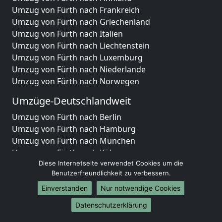
Umzug von Fürth nach Frankreich
Umzug von Fürth nach Griechenland
Umzug von Fürth nach Italien
Umzug von Fürth nach Liechtenstein
Umzug von Fürth nach Luxemburg
Umzug von Fürth nach Niederlande
Umzug von Fürth nach Norwegen
Umzüge-Deutschlandweit
Umzug von Fürth nach Berlin
Umzug von Fürth nach Hamburg
Umzug von Fürth nach München
Umzug von Fürth nach Köln
Umzug von Fürth nach Frankfurt am Main
Diese Internetseite verwendet Cookies um die
Benutzerfreundlichkeit zu verbessern.
Umzug von Fürth nach Stuttgart
Umzug von Fürth nach Düsseldorf
Einverstanden
Nur notwendige Cookies
Umzug von Fürth nach Leipzig
Datenschutzerklärung
Umzug von Fürth nach Dortmund