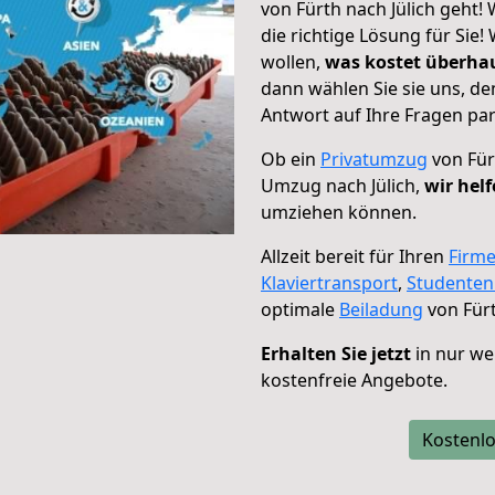
von Fürth nach Jülich geht!
die richtige Lösung für Sie
wollen,
was kostet überh
dann wählen Sie sie uns, d
Antwort auf Ihre Fragen par
Ob ein
Privatumzug
von Für
Umzug nach Jülich,
wir hel
umziehen können.
Allzeit bereit für Ihren
Firm
Klaviertransport
,
Studente
optimale
Beiladung
von Fürt
Erhalten Sie jetzt
in nur we
kostenfreie Angebote.
Kostenlo