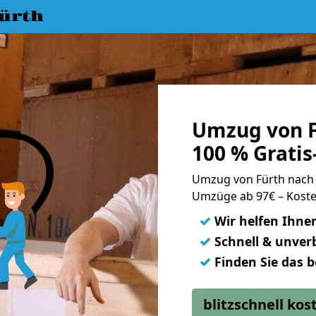
ürth
Umzug von F
100 % Grati
Umzug von Fürth nach
Umzüge ab 97€ – Koste
✓
Wir helfen Ihne
✓
Schnell & unverb
✓
Finden Sie das 
blitzschnell ko