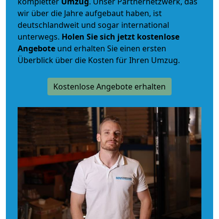
kompletter
Umzug
. Unser Partnernetzwerk, das
wir über die Jahre aufgebaut haben, ist
deutschlandweit und sogar international
unterwegs.
Holen Sie sich jetzt kostenlose
Angebote
und erhalten Sie einen ersten
Überblick über die Kosten für Ihren Umzug.
Kostenlose Angebote erhalten