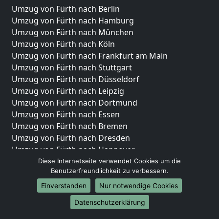
Umzug von Fürth nach Berlin
Umzug von Fürth nach Hamburg
Umzug von Fürth nach München
Umzug von Fürth nach Köln
Umzug von Fürth nach Frankfurt am Main
Umzug von Fürth nach Stuttgart
Umzug von Fürth nach Düsseldorf
Umzug von Fürth nach Leipzig
Umzug von Fürth nach Dortmund
Umzug von Fürth nach Essen
Umzug von Fürth nach Bremen
Umzug von Fürth nach Dresden
Umzug von Fürth nach Hannover
Umzug von Fürth nach Nürnberg
Diese Internetseite verwendet Cookies um die
Benutzerfreundlichkeit zu verbessern.
Umzug von Fürth nach Duisburg
Umzug von Fürth nach Bochum
Einverstanden
Nur notwendige Cookies
Umzug von Fürth nach Wuppertal
Datenschutzerklärung
Umzug von Fürth nach Bielefeld