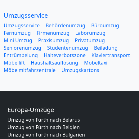
Umzugsservice
Umzugsservice
Behördenumzug
Büroumzug
Fernumzug
Firmenumzug
Laborumzug
Mini Umzug
Praxisumzug
Privatumzug
Seniorenumzug
Studentenumzug
Beiladung
Entrümpelung
Halteverbotszone
Klaviertransport
Möbellift
Haushaltsauflösung
Möbeltaxi
Möbelmitfahrzentrale
Umzugskartons
Europa-Umzüge
Umzug von Fürth nach Belarus
Umzug von Fürth nach Belgien
Umzug von Fürth nach Bulgarien