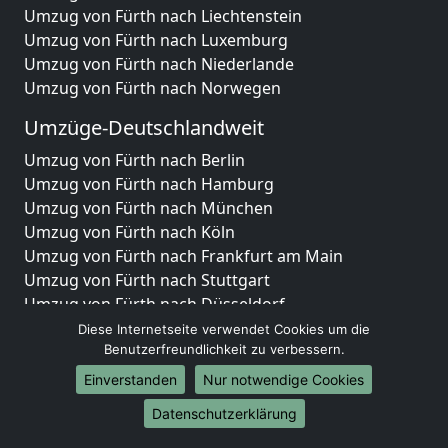
Umzug von Fürth nach Liechtenstein
Umzug von Fürth nach Luxemburg
Umzug von Fürth nach Niederlande
Umzug von Fürth nach Norwegen
Umzüge-Deutschlandweit
Umzug von Fürth nach Berlin
Umzug von Fürth nach Hamburg
Umzug von Fürth nach München
Umzug von Fürth nach Köln
Umzug von Fürth nach Frankfurt am Main
Umzug von Fürth nach Stuttgart
Umzug von Fürth nach Düsseldorf
Umzug von Fürth nach Leipzig
Diese Internetseite verwendet Cookies um die
Umzug von Fürth nach Dortmund
Benutzerfreundlichkeit zu verbessern.
Umzug von Fürth nach Essen
Einverstanden
Nur notwendige Cookies
Umzug von Fürth nach Bremen
Datenschutzerklärung
Umzug von Fürth nach Dresden
Umzug von Fürth nach Hannover