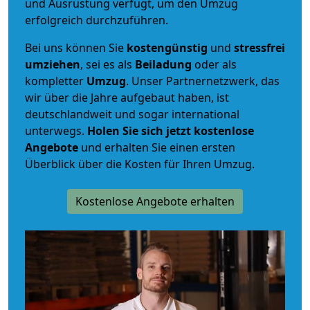
und Ausrüstung verfügt, um den Umzug
erfolgreich durchzuführen.
Bei uns können Sie
kostengünstig
und
stressfrei
umziehen
, sei es als
Beiladung
oder als
kompletter
Umzug
. Unser Partnernetzwerk, das
wir über die Jahre aufgebaut haben, ist
deutschlandweit und sogar international
unterwegs.
Holen Sie sich jetzt kostenlose
Angebote
und erhalten Sie einen ersten
Überblick über die Kosten für Ihren Umzug.
Kostenlose Angebote erhalten