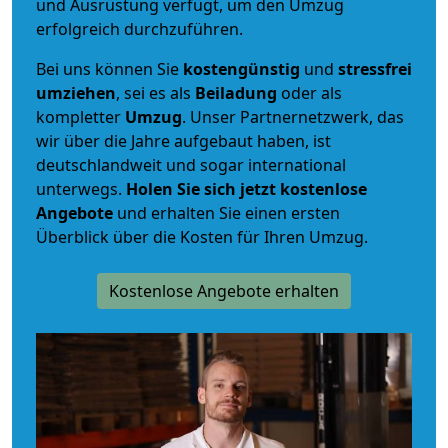
und Ausrüstung verfügt, um den Umzug
erfolgreich durchzuführen.
Bei uns können Sie
kostengünstig
und
stressfrei
umziehen
, sei es als
Beiladung
oder als
kompletter
Umzug
. Unser Partnernetzwerk, das
wir über die Jahre aufgebaut haben, ist
deutschlandweit und sogar international
unterwegs.
Holen Sie sich jetzt kostenlose
Angebote
und erhalten Sie einen ersten
Überblick über die Kosten für Ihren Umzug.
Kostenlose Angebote erhalten