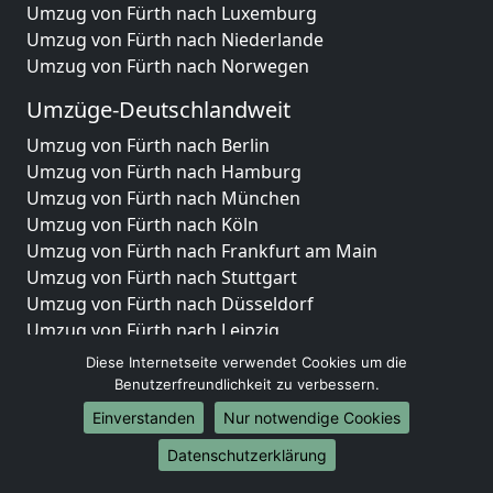
Umzug von Fürth nach Luxemburg
Umzug von Fürth nach Niederlande
Umzug von Fürth nach Norwegen
Umzüge-Deutschlandweit
Umzug von Fürth nach Berlin
Umzug von Fürth nach Hamburg
Umzug von Fürth nach München
Umzug von Fürth nach Köln
Umzug von Fürth nach Frankfurt am Main
Umzug von Fürth nach Stuttgart
Umzug von Fürth nach Düsseldorf
Umzug von Fürth nach Leipzig
Umzug von Fürth nach Dortmund
Diese Internetseite verwendet Cookies um die
Umzug von Fürth nach Essen
Benutzerfreundlichkeit zu verbessern.
Umzug von Fürth nach Bremen
Einverstanden
Nur notwendige Cookies
Umzug von Fürth nach Dresden
Datenschutzerklärung
Umzug von Fürth nach Hannover
Umzug von Fürth nach Nürnberg