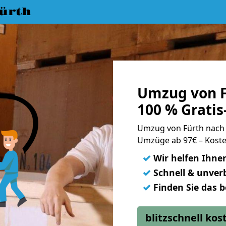
ürth
Umzug von F
100 % Grati
Umzug von Fürth nach
Umzüge ab 97€ – Koste
✓
Wir helfen Ihne
✓
Schnell & unverb
✓
Finden Sie das 
blitzschnell ko