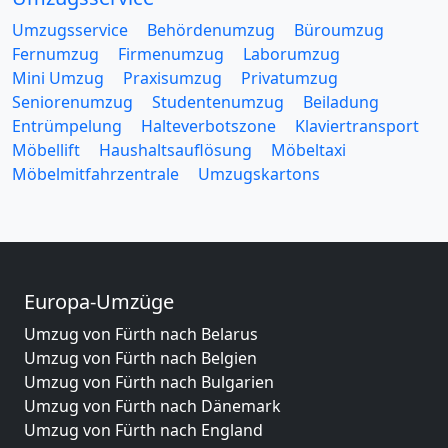
Umzugsservice
Behördenumzug
Büroumzug
Fernumzug
Firmenumzug
Laborumzug
Mini Umzug
Praxisumzug
Privatumzug
Seniorenumzug
Studentenumzug
Beiladung
Entrümpelung
Halteverbotszone
Klaviertransport
Möbellift
Haushaltsauflösung
Möbeltaxi
Möbelmitfahrzentrale
Umzugskartons
Europa-Umzüge
Umzug von Fürth nach Belarus
Umzug von Fürth nach Belgien
Umzug von Fürth nach Bulgarien
Umzug von Fürth nach Dänemark
Umzug von Fürth nach England