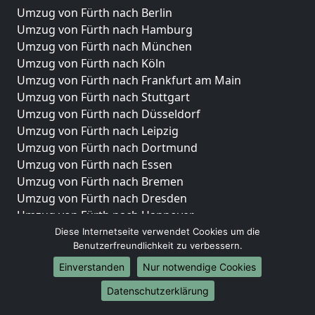
Umzug von Fürth nach Berlin
Umzug von Fürth nach Hamburg
Umzug von Fürth nach München
Umzug von Fürth nach Köln
Umzug von Fürth nach Frankfurt am Main
Umzug von Fürth nach Stuttgart
Umzug von Fürth nach Düsseldorf
Umzug von Fürth nach Leipzig
Umzug von Fürth nach Dortmund
Umzug von Fürth nach Essen
Umzug von Fürth nach Bremen
Umzug von Fürth nach Dresden
Umzug von Fürth nach Hannover
Umzug von Fürth nach Nürnberg
Diese Internetseite verwendet Cookies um die
Benutzerfreundlichkeit zu verbessern.
Umzug von Fürth nach Duisburg
Umzug von Fürth nach Bochum
Einverstanden
Nur notwendige Cookies
Umzug von Fürth nach Wuppertal
Datenschutzerklärung
Umzug von Fürth nach Bielefeld