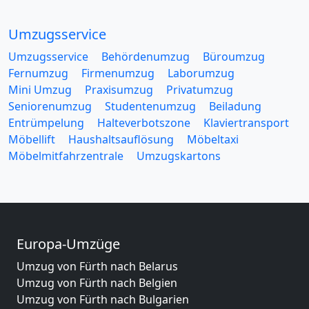
Umzugsservice
Umzugsservice
Behördenumzug
Büroumzug
Fernumzug
Firmenumzug
Laborumzug
Mini Umzug
Praxisumzug
Privatumzug
Seniorenumzug
Studentenumzug
Beiladung
Entrümpelung
Halteverbotszone
Klaviertransport
Möbellift
Haushaltsauflösung
Möbeltaxi
Möbelmitfahrzentrale
Umzugskartons
Europa-Umzüge
Umzug von Fürth nach Belarus
Umzug von Fürth nach Belgien
Umzug von Fürth nach Bulgarien