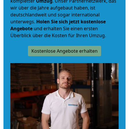
kompletter
Umzug
. Unser Partnernetzwerk, das
wir über die Jahre aufgebaut haben, ist
deutschlandweit und sogar international
unterwegs.
Holen Sie sich jetzt kostenlose
Angebote
und erhalten Sie einen ersten
Überblick über die Kosten für Ihren Umzug.
Kostenlose Angebote erhalten