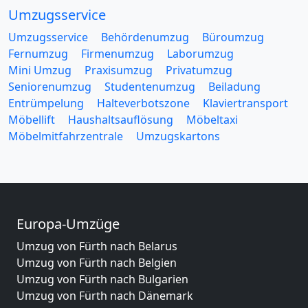
Umzugsservice
Umzugsservice
Behördenumzug
Büroumzug
Fernumzug
Firmenumzug
Laborumzug
Mini Umzug
Praxisumzug
Privatumzug
Seniorenumzug
Studentenumzug
Beiladung
Entrümpelung
Halteverbotszone
Klaviertransport
Möbellift
Haushaltsauflösung
Möbeltaxi
Möbelmitfahrzentrale
Umzugskartons
Europa-Umzüge
Umzug von Fürth nach Belarus
Umzug von Fürth nach Belgien
Umzug von Fürth nach Bulgarien
Umzug von Fürth nach Dänemark