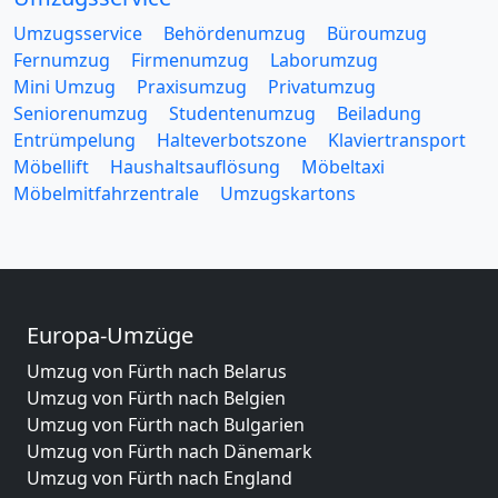
Umzugsservice
Behördenumzug
Büroumzug
Fernumzug
Firmenumzug
Laborumzug
Mini Umzug
Praxisumzug
Privatumzug
Seniorenumzug
Studentenumzug
Beiladung
Entrümpelung
Halteverbotszone
Klaviertransport
Möbellift
Haushaltsauflösung
Möbeltaxi
Möbelmitfahrzentrale
Umzugskartons
Europa-Umzüge
Umzug von Fürth nach Belarus
Umzug von Fürth nach Belgien
Umzug von Fürth nach Bulgarien
Umzug von Fürth nach Dänemark
Umzug von Fürth nach England