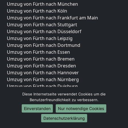
Umzug von Fürth nach München
Umzug von Fürth nach Köln
Umzug von Fürth nach Frankfurt am Main
Umzug von Fürth nach Stuttgart
Umzug von Fürth nach Düsseldorf
Umzug von Fürth nach Leipzig
Umzug von Fürth nach Dortmund
Umzug von Fürth nach Essen
Umzug von Fürth nach Bremen
Umzug von Fürth nach Dresden
Umzug von Fürth nach Hannover
Umzug von Fürth nach Nürnberg
Umzug von Fürth nach Duisburg
Umzug von Fürth nach Bochum
Diese Internetseite verwendet Cookies um die
Umzug von Fürth nach Wuppertal
Benutzerfreundlichkeit zu verbessern.
Umzug von Fürth nach Bielefeld
Einverstanden
Nur notwendige Cookies
Umzug von Fürth nach Bonn
Datenschutzerklärung
Umzug von Fürth nach Münster