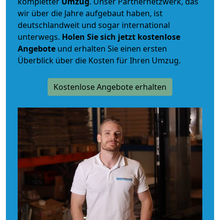
kompletter
Umzug
. Unser Partnernetzwerk, das
wir über die Jahre aufgebaut haben, ist
deutschlandweit und sogar international
unterwegs.
Holen Sie sich jetzt kostenlose
Angebote
und erhalten Sie einen ersten
Überblick über die Kosten für Ihren Umzug.
Kostenlose Angebote erhalten