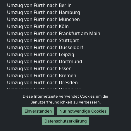
Umzug von Fürth nach Berlin
Umzug von Fürth nach Hamburg
Umzug von Fürth nach München
Umzug von Fürth nach Köln
Umzug von Fürth nach Frankfurt am Main
Umzug von Fürth nach Stuttgart
Umzug von Fürth nach Düsseldorf
Umzug von Fürth nach Leipzig
Umzug von Fürth nach Dortmund
Umzug von Fürth nach Essen
Umzug von Fürth nach Bremen
Umzug von Fürth nach Dresden
Umzug von Fürth nach Hannover
Umzug von Fürth nach Nürnberg
Diese Internetseite verwendet Cookies um die
Benutzerfreundlichkeit zu verbessern.
Umzug von Fürth nach Duisburg
Umzug von Fürth nach Bochum
Einverstanden
Nur notwendige Cookies
Umzug von Fürth nach Wuppertal
Datenschutzerklärung
Umzug von Fürth nach Bielefeld