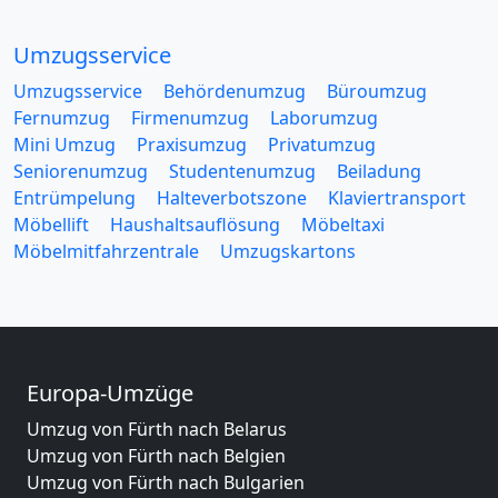
Umzugsservice
Umzugsservice
Behördenumzug
Büroumzug
Fernumzug
Firmenumzug
Laborumzug
Mini Umzug
Praxisumzug
Privatumzug
Seniorenumzug
Studentenumzug
Beiladung
Entrümpelung
Halteverbotszone
Klaviertransport
Möbellift
Haushaltsauflösung
Möbeltaxi
Möbelmitfahrzentrale
Umzugskartons
Europa-Umzüge
Umzug von Fürth nach Belarus
Umzug von Fürth nach Belgien
Umzug von Fürth nach Bulgarien