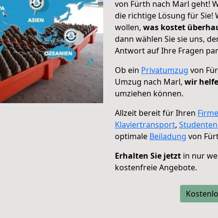
von Fürth nach Marl geht! W
die richtige Lösung für Sie
wollen,
was kostet überh
dann wählen Sie sie uns, d
Antwort auf Ihre Fragen par
Ob ein
Privatumzug
von Für
Umzug nach Marl,
wir helf
umziehen können.
Allzeit bereit für Ihren
Firm
Klaviertransport
,
Studente
optimale
Beiladung
von Fürt
Erhalten Sie jetzt
in nur we
kostenfreie Angebote.
Kostenlo