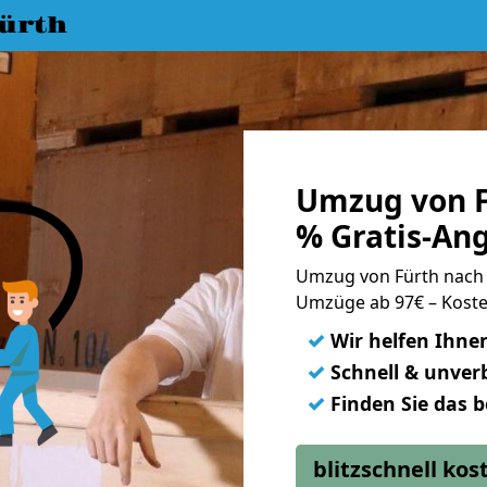
ürth
Umzug von F
% Gratis-An
Umzug von Fürth nach
Umzüge ab 97€ – Koste
✓
Wir helfen Ihne
✓
Schnell & unverb
✓
Finden Sie das 
blitzschnell ko