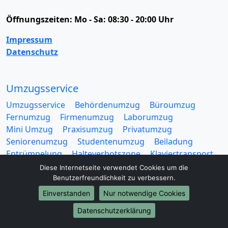
Öffnungszeiten:
Mo - Sa: 08:30 - 20:00 Uhr
Impressum
Datenschutz
Umzugsservice
Umzugsservice
Behördenumzug
Büroumzug
Fernumzug
Firmenumzug
Laborumzug
Mini Umzug
Praxisumzug
Privatumzug
Seniorenumzug
Studentenumzug
Beiladung
Entrümpelung
Halteverbotszone
Klaviertransport
Möbellift
Haushaltsauflösung
Möbeltaxi
Diese Internetseite verwendet Cookies um die
Möbelmitfahrzentrale
Umzugskartons
Benutzerfreundlichkeit zu verbessern.
Einverstanden
Nur notwendige Cookies
Datenschutzerklärung