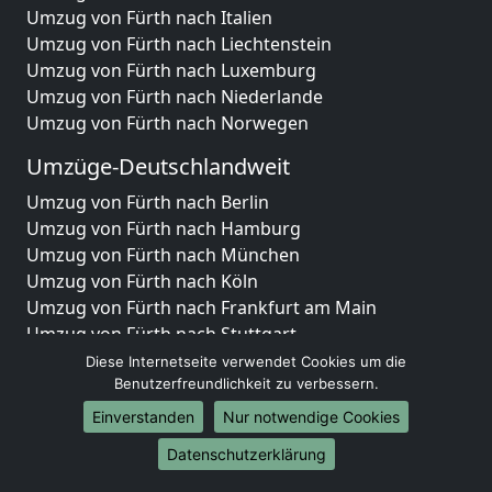
Umzug von Fürth nach Italien
Umzug von Fürth nach Liechtenstein
Umzug von Fürth nach Luxemburg
Umzug von Fürth nach Niederlande
Umzug von Fürth nach Norwegen
Umzüge-Deutschlandweit
Umzug von Fürth nach Berlin
Umzug von Fürth nach Hamburg
Umzug von Fürth nach München
Umzug von Fürth nach Köln
Umzug von Fürth nach Frankfurt am Main
Umzug von Fürth nach Stuttgart
Umzug von Fürth nach Düsseldorf
Diese Internetseite verwendet Cookies um die
Umzug von Fürth nach Leipzig
Benutzerfreundlichkeit zu verbessern.
Umzug von Fürth nach Dortmund
Einverstanden
Nur notwendige Cookies
Umzug von Fürth nach Essen
Datenschutzerklärung
Umzug von Fürth nach Bremen
Umzug von Fürth nach Dresden