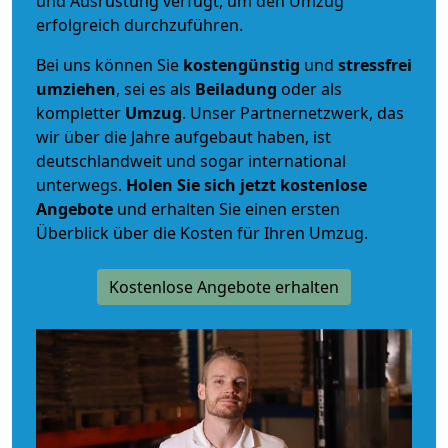
und Ausrüstung verfügt, um den Umzug
erfolgreich durchzuführen.
Bei uns können Sie
kostengünstig
und
stressfrei
umziehen
, sei es als
Beiladung
oder als
kompletter
Umzug
. Unser Partnernetzwerk, das
wir über die Jahre aufgebaut haben, ist
deutschlandweit und sogar international
unterwegs.
Holen Sie sich jetzt kostenlose
Angebote
und erhalten Sie einen ersten
Überblick über die Kosten für Ihren Umzug.
Kostenlose Angebote erhalten