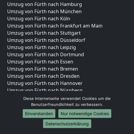
Umzug von Fürth nach Hamburg
Umzug von Fürth nach München
Umzug von Fürth nach Köln
Umzug von Fürth nach Frankfurt am Main
Umzug von Fürth nach Stuttgart
Umzug von Fürth nach Düsseldorf
Umzug von Fürth nach Leipzig
Umzug von Fürth nach Dortmund
Umzug von Fürth nach Essen
Umzug von Fürth nach Bremen
Umzug von Fürth nach Dresden
Umzug von Fürth nach Hannover
Umzug von Fürth nach Nürnberg
Umzug von Fürth nach Duisburg
Diese Internetseite verwendet Cookies um die
Umzug von Fürth nach Bochum
Benutzerfreundlichkeit zu verbessern.
Umzug von Fürth nach Wuppertal
Einverstanden
Nur notwendige Cookies
Umzug von Fürth nach Bielefeld
Datenschutzerklärung
Umzug von Fürth nach Bonn
Umzug von Fürth nach Münster