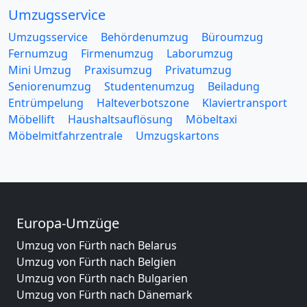
Umzugsservice
Umzugsservice
Behördenumzug
Büroumzug
Fernumzug
Firmenumzug
Laborumzug
Mini Umzug
Praxisumzug
Privatumzug
Seniorenumzug
Studentenumzug
Beiladung
Entrümpelung
Halteverbotszone
Klaviertransport
Möbellift
Haushaltsauflösung
Möbeltaxi
Möbelmitfahrzentrale
Umzugskartons
Europa-Umzüge
Umzug von Fürth nach Belarus
Umzug von Fürth nach Belgien
Umzug von Fürth nach Bulgarien
Umzug von Fürth nach Dänemark