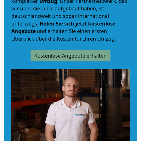
kompletter
Umzug
. Unser Partnernetzwerk, das
wir über die Jahre aufgebaut haben, ist
deutschlandweit und sogar international
unterwegs.
Holen Sie sich jetzt kostenlose
Angebote
und erhalten Sie einen ersten
Überblick über die Kosten für Ihren Umzug.
Kostenlose Angebote erhalten