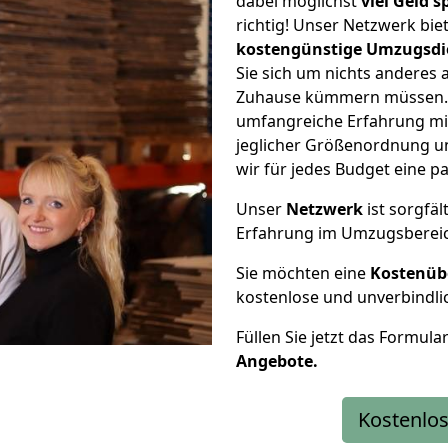
dabei möglichst
viel Geld 
richtig! Unser Netzwerk bi
kostengünstige Umzugsdi
Sie sich um nichts anderes 
Zuhause kümmern müssen. W
umfangreiche Erfahrung mi
jeglicher Größenordnung u
wir für jedes Budget eine 
Unser
Netzwerk
ist sorgfäl
Erfahrung im Umzugsberei
Sie möchten eine
Kostenüb
kostenlose und unverbindli
Füllen Sie jetzt das Formula
Angebote.
Kostenlos