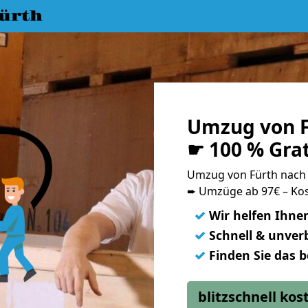
ürth
Umzug von F
☛ 100 % Gra
Umzug von Fürth nach
➨ Umzüge ab 97€ – Kos
✓
Wir helfen Ihne
✓
Schnell & unverb
✓
Finden Sie das 
blitzschnell ko