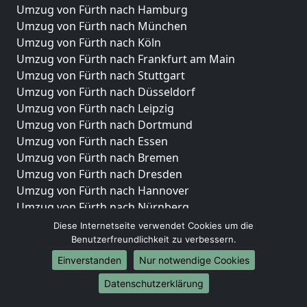
Umzug von Fürth nach Hamburg
Umzug von Fürth nach München
Umzug von Fürth nach Köln
Umzug von Fürth nach Frankfurt am Main
Umzug von Fürth nach Stuttgart
Umzug von Fürth nach Düsseldorf
Umzug von Fürth nach Leipzig
Umzug von Fürth nach Dortmund
Umzug von Fürth nach Essen
Umzug von Fürth nach Bremen
Umzug von Fürth nach Dresden
Umzug von Fürth nach Hannover
Umzug von Fürth nach Nürnberg
Umzug von Fürth nach Duisburg
Diese Internetseite verwendet Cookies um die
Umzug von Fürth nach Bochum
Benutzerfreundlichkeit zu verbessern.
Umzug von Fürth nach Wuppertal
Einverstanden
Nur notwendige Cookies
Umzug von Fürth nach Bielefeld
Datenschutzerklärung
Umzug von Fürth nach Bonn
Umzug von Fürth nach Münster