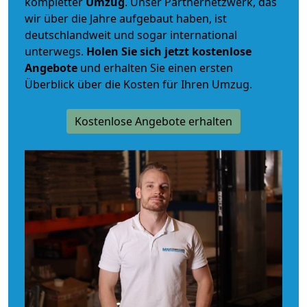
kompletter
Umzug
. Unser Partnernetzwerk, das
wir über die Jahre aufgebaut haben, ist
deutschlandweit und sogar international
unterwegs.
Holen Sie sich jetzt kostenlose
Angebote
und erhalten Sie einen ersten
Überblick über die Kosten für Ihren Umzug.
Kostenlose Angebote erhalten