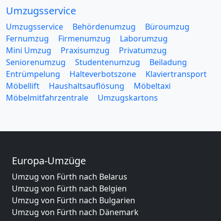
Umzugsservice
Umzugsservice
Behördenumzug
Büroumzug
Fernumzug
Firmenumzug
Laborumzug
Mini Umzug
Praxisumzug
Privatumzug
Seniorenumzug
Studentenumzug
Beiladung
Entrümpelung
Halteverbotszone
Klaviertransport
Möbellift
Haushaltsauflösung
Möbeltaxi
Möbelmitfahrzentrale
Umzugskartons
Europa-Umzüge
Umzug von Fürth nach Belarus
Umzug von Fürth nach Belgien
Umzug von Fürth nach Bulgarien
Umzug von Fürth nach Dänemark