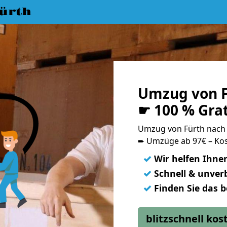
ürth
Umzug von F
☛ 100 % Gra
Umzug von Fürth nach
➨ Umzüge ab 97€ – Kos
✓
Wir helfen Ihne
✓
Schnell & unverb
✓
Finden Sie das 
blitzschnell ko