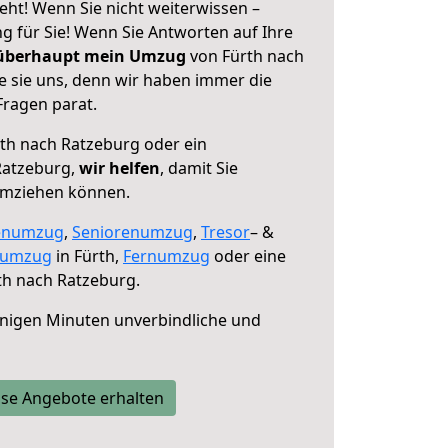
eht! Wenn Sie nicht weiterwissen –
ng für Sie! Wenn Sie Antworten auf Ihre
 überhaupt mein Umzug
von Fürth nach
e sie uns, denn wir haben immer die
Fragen parat.
th nach Ratzeburg oder ein
Ratzeburg,
wir helfen
, damit Sie
umziehen können.
enumzug
,
Seniorenumzug
,
Tresor
– &
numzug
in Fürth,
Fernumzug
oder eine
th nach Ratzeburg.
nigen Minuten unverbindliche und
se Angebote erhalten