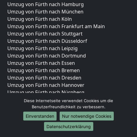
Umzug von Fürth nach Hamburg
Umzug von Fürth nach München
Umzug von Fürth nach Köln
Umzug von Fürth nach Frankfurt am Main
Umzug von Fürth nach Stuttgart
Umzug von Fürth nach Düsseldorf
Umzug von Fürth nach Leipzig
Umzug von Fürth nach Dortmund
Umzug von Fürth nach Essen
Umzug von Fürth nach Bremen
Umzug von Fürth nach Dresden
Umzug von Fürth nach Hannover
Umzug von Fürth nach Nürnberg
Umzug von Fürth nach Duisburg
Diese Internetseite verwendet Cookies um die
Umzug von Fürth nach Bochum
Benutzerfreundlichkeit zu verbessern.
Umzug von Fürth nach Wuppertal
Einverstanden
Nur notwendige Cookies
Umzug von Fürth nach Bielefeld
Datenschutzerklärung
Umzug von Fürth nach Bonn
Umzug von Fürth nach Münster