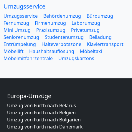
Umzugsservice
Umzugsservice
Behördenumzug
Büroumzug
Fernumzug
Firmenumzug
Laborumzug
Mini Umzug
Praxisumzug
Privatumzug
Seniorenumzug
Studentenumzug
Beiladung
Entrümpelung
Halteverbotszone
Klaviertransport
Möbellift
Haushaltsauflösung
Möbeltaxi
Möbelmitfahrzentrale
Umzugskartons
Europa-Umzüge
Umzug von Fürth nach Belarus
Umzug von Fürth nach Belgien
Umzug von Fürth nach Bulgarien
Umzug von Fürth nach Dänemark