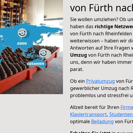
von Fürth nac
Sie wollen umziehen? Ob um
haben das
richtige Netzw
von Fürth nach Rheinfelden
weiterwissen – haben wir di
Antworten auf Ihre Fragen 
Umzug
von Fürth nach Rhei
uns, denn wir haben immer 
parat.
Ob ein
Privatumzug
von Für
gewerblicher Umzug nach R
problemlos und stressfrei 
Allzeit bereit für Ihren
Firm
Klaviertransport
,
Studente
optimale
Beiladung
von Für