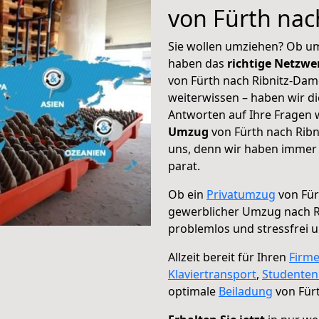
von Fürth nac
Sie wollen umziehen? Ob um
haben das
richtige Netzw
von Fürth nach Ribnitz-Dam
weiterwissen – haben wir di
Antworten auf Ihre Fragen 
Umzug
von Fürth nach Ribn
uns, denn wir haben immer 
parat.
Ob ein
Privatumzug
von Für
gewerblicher Umzug nach R
problemlos und stressfrei 
Allzeit bereit für Ihren
Firm
Klaviertransport
,
Studente
optimale
Beiladung
von Für