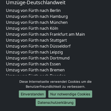
Umzüge-Deutschlandweit
Umzug von Fürth nach Berlin
Umzug von Fürth nach Hamburg
Umzug von Fürth nach München
Umzug von Fürth nach Köln
Umzug von Fürth nach Frankfurt am Main
Umzug von Fürth nach Stuttgart
Umzug von Fürth nach Düsseldorf
Umzug von Fürth nach Leipzig
Umzug von Fürth nach Dortmund
Umzug von Fürth nach Essen
Umzug von Fürth nach Bremen
Umzug von Fürth nach Dresden
Umzug von Fürth nach Hannover
Diese Internetseite verwendet Cookies um die
Benutzerfreundlichkeit zu verbessern.
Umzug von Fürth nach Nürnberg
Umzug von Fürth nach Duisburg
Einverstanden
Nur notwendige Cookies
Umzug von Fürth nach Bochum
Datenschutzerklärung
Umzug von Fürth nach Wuppertal