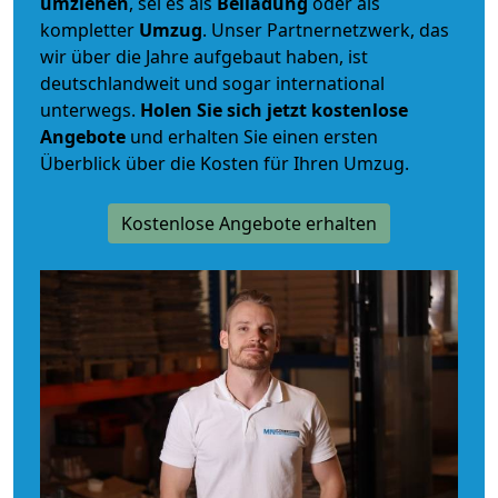
umziehen
, sei es als
Beiladung
oder als
kompletter
Umzug
. Unser Partnernetzwerk, das
wir über die Jahre aufgebaut haben, ist
deutschlandweit und sogar international
unterwegs.
Holen Sie sich jetzt kostenlose
Angebote
und erhalten Sie einen ersten
Überblick über die Kosten für Ihren Umzug.
Kostenlose Angebote erhalten