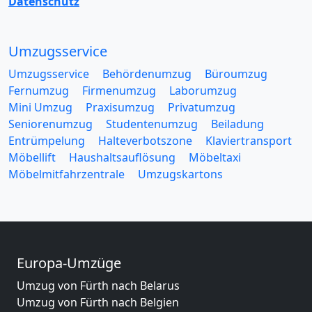
Datenschutz
Umzugsservice
Umzugsservice
Behördenumzug
Büroumzug
Fernumzug
Firmenumzug
Laborumzug
Mini Umzug
Praxisumzug
Privatumzug
Seniorenumzug
Studentenumzug
Beiladung
Entrümpelung
Halteverbotszone
Klaviertransport
Möbellift
Haushaltsauflösung
Möbeltaxi
Möbelmitfahrzentrale
Umzugskartons
Europa-Umzüge
Umzug von Fürth nach Belarus
Umzug von Fürth nach Belgien