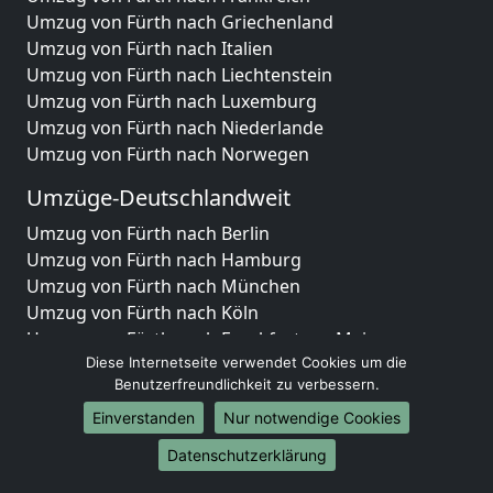
Umzug von Fürth nach Griechenland
Umzug von Fürth nach Italien
Umzug von Fürth nach Liechtenstein
Umzug von Fürth nach Luxemburg
Umzug von Fürth nach Niederlande
Umzug von Fürth nach Norwegen
Umzüge-Deutschlandweit
Umzug von Fürth nach Berlin
Umzug von Fürth nach Hamburg
Umzug von Fürth nach München
Umzug von Fürth nach Köln
Umzug von Fürth nach Frankfurt am Main
Umzug von Fürth nach Stuttgart
Diese Internetseite verwendet Cookies um die
Benutzerfreundlichkeit zu verbessern.
Umzug von Fürth nach Düsseldorf
Umzug von Fürth nach Leipzig
Einverstanden
Nur notwendige Cookies
Umzug von Fürth nach Dortmund
Datenschutzerklärung
Umzug von Fürth nach Essen