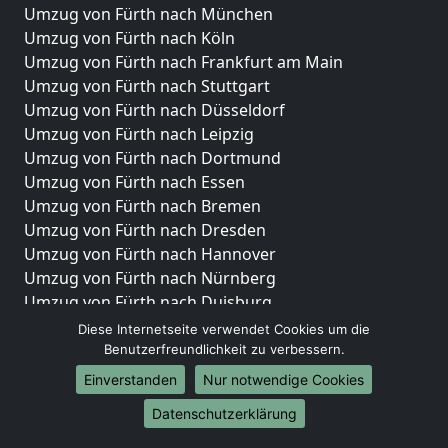
Umzug von Fürth nach München
Umzug von Fürth nach Köln
Umzug von Fürth nach Frankfurt am Main
Umzug von Fürth nach Stuttgart
Umzug von Fürth nach Düsseldorf
Umzug von Fürth nach Leipzig
Umzug von Fürth nach Dortmund
Umzug von Fürth nach Essen
Umzug von Fürth nach Bremen
Umzug von Fürth nach Dresden
Umzug von Fürth nach Hannover
Umzug von Fürth nach Nürnberg
Umzug von Fürth nach Duisburg
Umzug von Fürth nach Bochum
Diese Internetseite verwendet Cookies um die
Umzug von Fürth nach Wuppertal
Benutzerfreundlichkeit zu verbessern.
Umzug von Fürth nach Bielefeld
Einverstanden
Nur notwendige Cookies
Umzug von Fürth nach Bonn
Datenschutzerklärung
Umzug von Fürth nach Münster