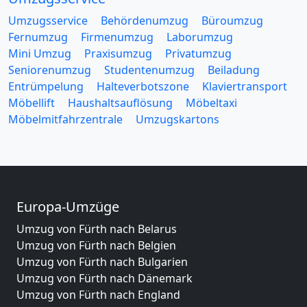
Umzugsservice
Behördenumzug
Büroumzug
Fernumzug
Firmenumzug
Laborumzug
Mini Umzug
Praxisumzug
Privatumzug
Seniorenumzug
Studentenumzug
Beiladung
Entrümpelung
Halteverbotszone
Klaviertransport
Möbellift
Haushaltsauflösung
Möbeltaxi
Möbelmitfahrzentrale
Umzugskartons
Europa-Umzüge
Umzug von Fürth nach Belarus
Umzug von Fürth nach Belgien
Umzug von Fürth nach Bulgarien
Umzug von Fürth nach Dänemark
Umzug von Fürth nach England