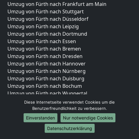
Umzug von Fürth nach Frankfurt am Main
Umzug von Fürth nach Stuttgart
Umzug von Fürth nach Düsseldorf
Umzug von Fürth nach Leipzig
Umzug von Fürth nach Dortmund
Umzug von Fürth nach Essen
Umzug von Fürth nach Bremen
Umzug von Fürth nach Dresden
Umzug von Fürth nach Hannover
Umzug von Fürth nach Nürnberg
Umzug von Fürth nach Duisburg
Umzug von Fürth nach Bochum
Umzug von Fürth nach Wuppertal
Umzug von Fürth nach Bielefeld
Diese Internetseite verwendet Cookies um die
Umzug von Fürth nach Bonn
Benutzerfreundlichkeit zu verbessern.
Umzug von Fürth nach Münster
Einverstanden
Nur notwendige Cookies
Internationale-Umzüge
Datenschutzerklärung
Umzug von Fürth nach Brasilien