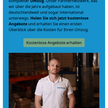
kompletter
Umzug
. Unser Partnernetzwerk, das
wir über die Jahre aufgebaut haben, ist
deutschlandweit und sogar international
unterwegs.
Holen Sie sich jetzt kostenlose
Angebote
und erhalten Sie einen ersten
Überblick über die Kosten für Ihren Umzug.
Kostenlose Angebote erhalten