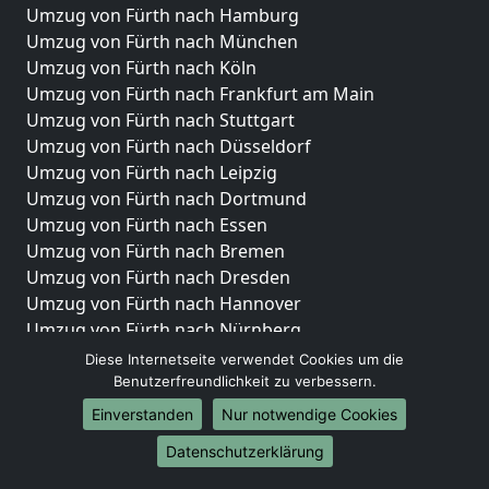
Umzug von Fürth nach Hamburg
Umzug von Fürth nach München
Umzug von Fürth nach Köln
Umzug von Fürth nach Frankfurt am Main
Umzug von Fürth nach Stuttgart
Umzug von Fürth nach Düsseldorf
Umzug von Fürth nach Leipzig
Umzug von Fürth nach Dortmund
Umzug von Fürth nach Essen
Umzug von Fürth nach Bremen
Umzug von Fürth nach Dresden
Umzug von Fürth nach Hannover
Umzug von Fürth nach Nürnberg
Umzug von Fürth nach Duisburg
Diese Internetseite verwendet Cookies um die
Umzug von Fürth nach Bochum
Benutzerfreundlichkeit zu verbessern.
Umzug von Fürth nach Wuppertal
Einverstanden
Nur notwendige Cookies
Umzug von Fürth nach Bielefeld
Datenschutzerklärung
Umzug von Fürth nach Bonn
Umzug von Fürth nach Münster