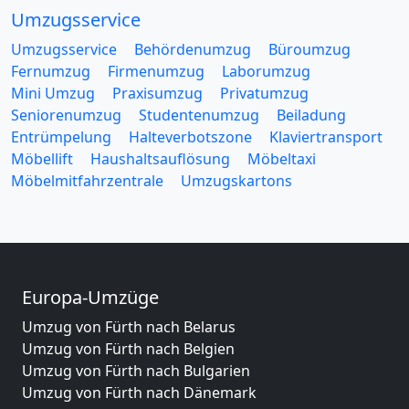
Umzugsservice
Umzugsservice
Behördenumzug
Büroumzug
Fernumzug
Firmenumzug
Laborumzug
Mini Umzug
Praxisumzug
Privatumzug
Seniorenumzug
Studentenumzug
Beiladung
Entrümpelung
Halteverbotszone
Klaviertransport
Möbellift
Haushaltsauflösung
Möbeltaxi
Möbelmitfahrzentrale
Umzugskartons
Europa-Umzüge
Umzug von Fürth nach Belarus
Umzug von Fürth nach Belgien
Umzug von Fürth nach Bulgarien
Umzug von Fürth nach Dänemark