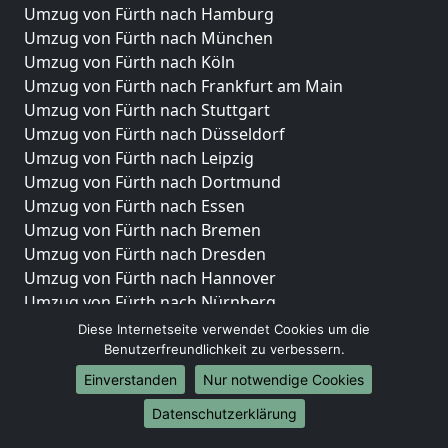
Umzug von Fürth nach Hamburg
Umzug von Fürth nach München
Umzug von Fürth nach Köln
Umzug von Fürth nach Frankfurt am Main
Umzug von Fürth nach Stuttgart
Umzug von Fürth nach Düsseldorf
Umzug von Fürth nach Leipzig
Umzug von Fürth nach Dortmund
Umzug von Fürth nach Essen
Umzug von Fürth nach Bremen
Umzug von Fürth nach Dresden
Umzug von Fürth nach Hannover
Umzug von Fürth nach Nürnberg
Umzug von Fürth nach Duisburg
Diese Internetseite verwendet Cookies um die
Umzug von Fürth nach Bochum
Benutzerfreundlichkeit zu verbessern.
Umzug von Fürth nach Wuppertal
Einverstanden
Nur notwendige Cookies
Umzug von Fürth nach Bielefeld
Datenschutzerklärung
Umzug von Fürth nach Bonn
Umzug von Fürth nach Münster