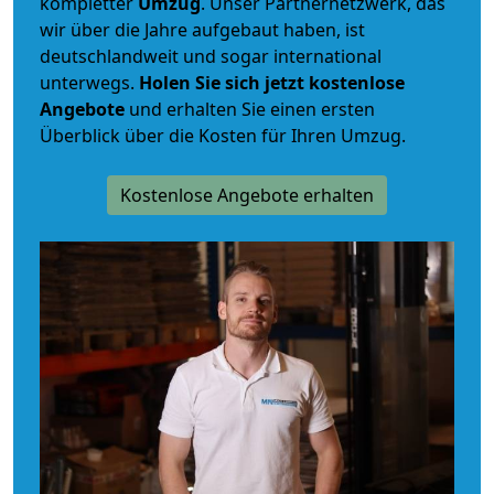
kompletter
Umzug
. Unser Partnernetzwerk, das
wir über die Jahre aufgebaut haben, ist
deutschlandweit und sogar international
unterwegs.
Holen Sie sich jetzt kostenlose
Angebote
und erhalten Sie einen ersten
Überblick über die Kosten für Ihren Umzug.
Kostenlose Angebote erhalten