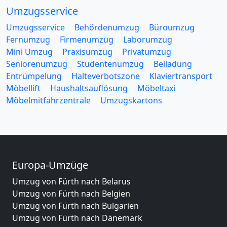
Umzugsservice
Umzugsservice
Behördenumzug
Büroumzug
Fernumzug
Firmenumzug
Laborumzug
Mini Umzug
Praxisumzug
Privatumzug
Seniorenumzug
Studentenumzug
Beiladung
Entrümpelung
Halteverbotszone
Klaviertransport
Möbellift
Haushaltsauflösung
Möbeltaxi
Möbelmitfahrzentrale
Umzugskartons
Europa-Umzüge
Umzug von Fürth nach Belarus
Umzug von Fürth nach Belgien
Umzug von Fürth nach Bulgarien
Umzug von Fürth nach Dänemark